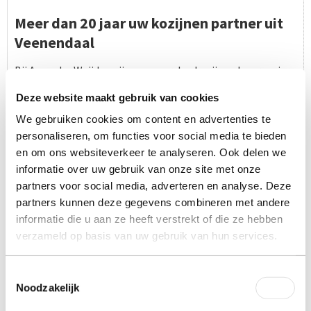
Meer dan 20 jaar uw kozijnen partner uit
Veenendaal
Bij A van der Weijden zijn we meer dan kozijnen leverancier
– wij begeleiden u door het hele proces, van het eerste
Deze website maakt gebruik van cookies
contact tot de laatste schroef. Geen tussenpersonen, geen
We gebruiken cookies om content en advertenties te
verrassingen: alles blijft in eigen handen, zodat u altijd
personaliseren, om functies voor social media te bieden
weet waar u aan toe bent.
en om ons websiteverkeer te analyseren. Ook delen we
informatie over uw gebruik van onze site met onze
Wat uw project ook nodig heeft,
ons antwoord is simpel:
partners voor social media, adverteren en analyse. Deze
“Wij regelen het.”
partners kunnen deze gegevens combineren met andere
informatie die u aan ze heeft verstrekt of die ze hebben
verzameld op basis van uw gebruik van hun services.
VRAAG EEN OFFERTE AAN
Stel eerst uw vraag
Toestemmingsselectie
Noodzakelijk