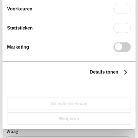
Voorkeuren
STEL UW VRAAG AAN DE KOZIJNEN SPECIALIST UIT VEENENDAAL
Statistieken
Aanhef
*
Marketing
Dhr
Mevr
Details tonen
Naam
*
Alles toestaan
E-mailadres
*
Selectie toestaan
Weigeren
Vraag