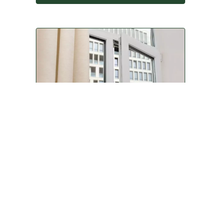
BETAALBAAR & ONDERHOUDSARM
Kunststof kozijnen